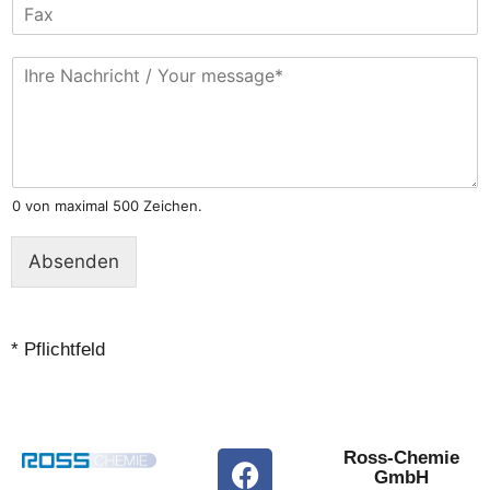
F
e
*
a
f
x
o
N
n
a
c
h
r
i
c
0 von maximal 500 Zeichen.
h
t
Absenden
*
Alternative:
* Pflichtfeld
Ross-Chemie
GmbH