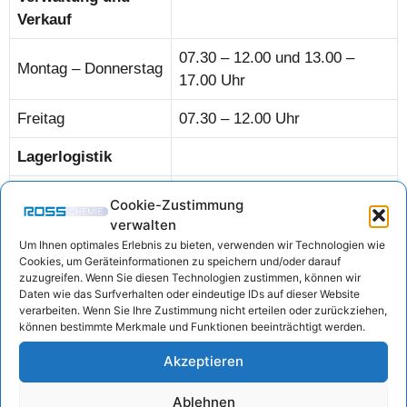
Verkauf
07.30 – 12.00 und 13.00 –
Montag – Donnerstag
17.00 Uhr
Freitag
07.30 – 12.00 Uhr
Lagerlogistik
07.30 – 11.45 und 13.00 –
Cookie-Zustimmung
Montag – Donnerstag
16.30 Uhr
verwalten
Um Ihnen optimales Erlebnis zu bieten, verwenden wir Technologien wie
Freitag
07.30 – 11.00 Uhr
Cookies, um Geräteinformationen zu speichern und/oder darauf
zuzugreifen. Wenn Sie diesen Technologien zustimmen, können wir
Daten wie das Surfverhalten oder eindeutige IDs auf dieser Website
verarbeiten. Wenn Sie Ihre Zustimmung nicht erteilen oder zurückziehen,
Unser Kontaktformular
können bestimmte Merkmale und Funktionen beeinträchtigt werden.
Akzeptieren
N
Ablehnen