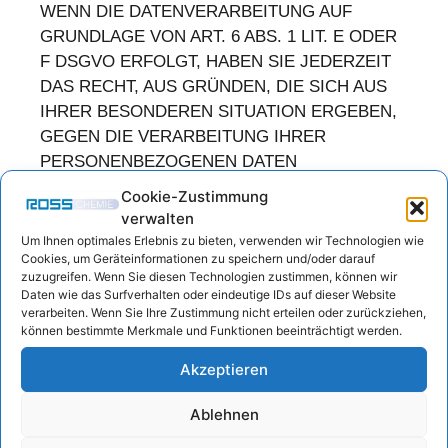
WENN DIE DATENVERARBEITUNG AUF
GRUNDLAGE VON ART. 6 ABS. 1 LIT. E ODER
F DSGVO ERFOLGT, HABEN SIE JEDERZEIT
DAS RECHT, AUS GRÜNDEN, DIE SICH AUS
IHRER BESONDEREN SITUATION ERGEBEN,
GEGEN DIE VERARBEITUNG IHRER
PERSONENBEZOGENEN DATEN
WIDERSPRUCH EINZULEGEN; DIES GILT
Cookie-Zustimmung
AUCH FÜR EIN AUF DIESE BESTIMMUNGEN
verwalten
GESTÜTZTES PROFILING. DIE JEWEILIGE
Um Ihnen optimales Erlebnis zu bieten, verwenden wir Technologien wie
Cookies, um Geräteinformationen zu speichern und/oder darauf
RECHTSGRUNDLAGE, AUF DENEN EINE
zuzugreifen. Wenn Sie diesen Technologien zustimmen, können wir
VERARBEITUNG BERUHT, ENTNEHMEN SIE
Daten wie das Surfverhalten oder eindeutige IDs auf dieser Website
DIESER DATENSCHUTZERKLÄRUNG. WENN
verarbeiten. Wenn Sie Ihre Zustimmung nicht erteilen oder zurückziehen,
können bestimmte Merkmale und Funktionen beeinträchtigt werden.
SIE WIDERSPRUCH EINLEGEN, WERDEN
WIR IHRE BETROFFENEN
Akzeptieren
PERSONENBEZOGENEN DATEN NICHT MEHR
VERARBEITEN, ES SEI DENN, WIR KÖNNEN
Ablehnen
ZWINGENDE SCHUTZWÜRDIGE GRÜNDE